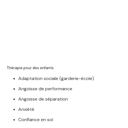
de même que, sans compter que, ainsi que,
ensuite, voire, d’ailleurs, encore, de plus, quant
à, non seulement, mais encore, de surcroît, en
outre
psychologues Belgique
Thérapie pour des enfants
Adaptation sociale (garderie-école)
Angoisse de performance
Angoisse de séparation
Anxiété
Confiance en soi