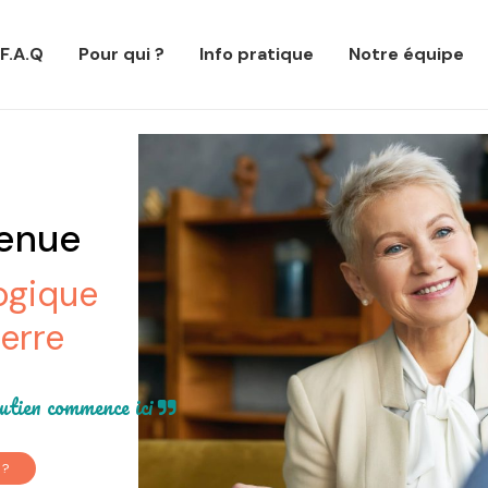
F.A.Q
Pour qui ?
Info pratique
Notre équipe
venue
ogique
erre
outien commence ici
 ?